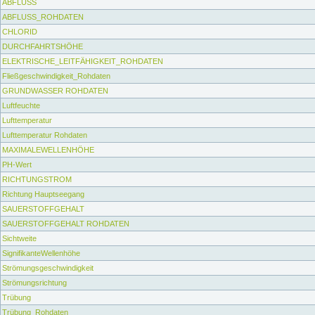
ABFLUSS
ABFLUSS_ROHDATEN
CHLORID
DURCHFAHRTSHÖHE
ELEKTRISCHE_LEITFÄHIGKEIT_ROHDATEN
Fließgeschwindigkeit_Rohdaten
GRUNDWASSER ROHDATEN
Luftfeuchte
Lufttemperatur
Lufttemperatur Rohdaten
MAXIMALEWELLENHÖHE
PH-Wert
RICHTUNGSTROM
Richtung Hauptseegang
SAUERSTOFFGEHALT
SAUERSTOFFGEHALT ROHDATEN
Sichtweite
SignifikanteWellenhöhe
Strömungsgeschwindigkeit
Strömungsrichtung
Trübung
Trübung_Rohdaten