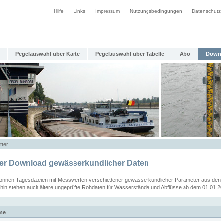
Hilfe
Links
Impressum
Nutzungsbedingungen
Datenschutz
Pegelauswahl über Karte
Pegelauswahl über Tabelle
Abo
Down
tter
ier Download gewässerkundlicher Daten
können Tagesdateien mit Messwerten verschiedener gewässerkundlicher Parameter aus den 
rhin stehen auch ältere ungeprüfte Rohdaten für Wasserstände und Abflüsse ab dem 01.01.
me