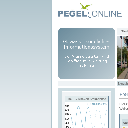
Start
Newsle
Fre
Elbe - Cuxhaven Steubenhöft
Hier 
Weite
Na