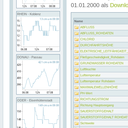
01.01.2000 als
Downl
RHEIN - Koblenz
Name
ABFLUSS
ABFLUSS_ROHDATEN
CHLORID
DURCHFAHRTSHÖHE
ELEKTRISCHE_LEITFÄHIGKEI
Fließgeschwindigkeit_Rohdaten
DONAU - Passau
GRUNDWASSER ROHDATEN
Luftfeuchte
Lufttemperatur
Lufttemperatur Rohdaten
MAXIMALEWELLENHÖHE
PH-Wert
RICHTUNGSTROM
ODER - Eisenhüttenstadt
Richtung Hauptseegang
SAUERSTOFFGEHALT
SAUERSTOFFGEHALT ROHDAT
Sichtweite