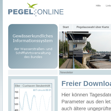
Hilfe
Link
Start
Pegelauswahl über Karte
Newsletter
Freier Downlo
Elbe - Cuxhaven Steubenhöft
Hier können Tagesdat
Parameter aus den let
auch ältere ungeprüf