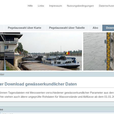
Hilfe
Links
Impressum
Nutzungsbedingungen
Datenschutz
Pegelauswahl über Karte
Pegelauswahl über Tabelle
Abo
Down
tter
ier Download gewässerkundlicher Daten
können Tagesdateien mit Messwerten verschiedener gewässerkundlicher Parameter aus den 
rhin stehen auch ältere ungeprüfte Rohdaten für Wasserstände und Abflüsse ab dem 01.01.
me