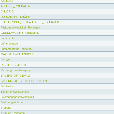
ABFLUSS
ABFLUSS_ROHDATEN
CHLORID
DURCHFAHRTSHÖHE
ELEKTRISCHE_LEITFÄHIGKEIT_ROHDATEN
Fließgeschwindigkeit_Rohdaten
GRUNDWASSER ROHDATEN
Luftfeuchte
Lufttemperatur
Lufttemperatur Rohdaten
MAXIMALEWELLENHÖHE
PH-Wert
RICHTUNGSTROM
Richtung Hauptseegang
SAUERSTOFFGEHALT
SAUERSTOFFGEHALT ROHDATEN
Sichtweite
SignifikanteWellenhöhe
Strömungsgeschwindigkeit
Strömungsrichtung
Trübung
Trübung_Rohdaten