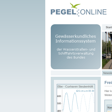
Start
Newsle
Fre
Elbe - Cuxhaven Steubenhöft
Hier 
Weite
Na