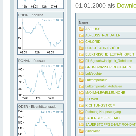
01.01.2000 als
Downl
RHEIN - Koblenz
Name
ABFLUSS
ABFLUSS_ROHDATEN
CHLORID
DURCHFAHRTSHÖHE
ELEKTRISCHE_LEITFÄHIGKEI
Fließgeschwindigkeit_Rohdaten
DONAU - Passau
GRUNDWASSER ROHDATEN
Luftfeuchte
Lufttemperatur
Lufttemperatur Rohdaten
MAXIMALEWELLENHÖHE
PH-Wert
RICHTUNGSTROM
ODER - Eisenhüttenstadt
Richtung Hauptseegang
SAUERSTOFFGEHALT
SAUERSTOFFGEHALT ROHDAT
Sichtweite