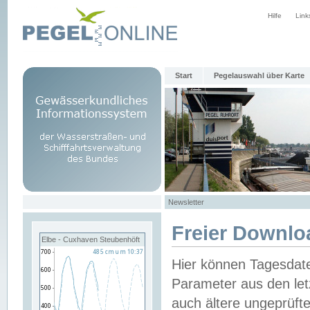
Hilfe
Link
Start
Pegelauswahl über Karte
Newsletter
Freier Downlo
Elbe - Cuxhaven Steubenhöft
Hier können Tagesdat
Parameter aus den let
auch ältere ungeprüf