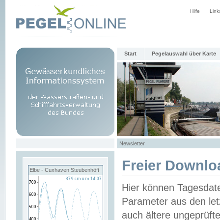
Hilfe
Link
Start
Pegelauswahl über Karte
Newsletter
Freier Downlo
Elbe - Cuxhaven Steubenhöft
Hier können Tagesdat
Parameter aus den let
auch ältere ungeprüf