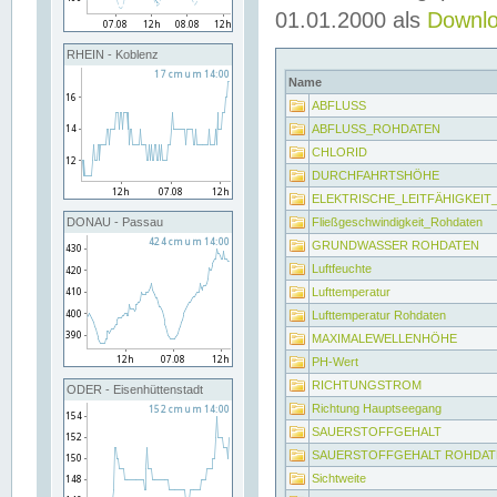
01.01.2000 als
Downl
RHEIN - Koblenz
Name
ABFLUSS
ABFLUSS_ROHDATEN
CHLORID
DURCHFAHRTSHÖHE
ELEKTRISCHE_LEITFÄHIGKEI
Fließgeschwindigkeit_Rohdaten
DONAU - Passau
GRUNDWASSER ROHDATEN
Luftfeuchte
Lufttemperatur
Lufttemperatur Rohdaten
MAXIMALEWELLENHÖHE
PH-Wert
RICHTUNGSTROM
ODER - Eisenhüttenstadt
Richtung Hauptseegang
SAUERSTOFFGEHALT
SAUERSTOFFGEHALT ROHDAT
Sichtweite