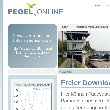
Hilfe
Link
Start
Pegelauswahl über Karte
Newsletter
Freier Downlo
Elbe - Cuxhaven Steubenhöft
Hier können Tagesdat
Parameter aus den let
auch ältere ungeprüf