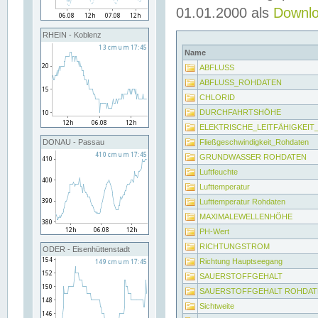
01.01.2000 als
Downl
RHEIN - Koblenz
Name
ABFLUSS
ABFLUSS_ROHDATEN
CHLORID
DURCHFAHRTSHÖHE
ELEKTRISCHE_LEITFÄHIGKEI
Fließgeschwindigkeit_Rohdaten
DONAU - Passau
GRUNDWASSER ROHDATEN
Luftfeuchte
Lufttemperatur
Lufttemperatur Rohdaten
MAXIMALEWELLENHÖHE
PH-Wert
RICHTUNGSTROM
ODER - Eisenhüttenstadt
Richtung Hauptseegang
SAUERSTOFFGEHALT
SAUERSTOFFGEHALT ROHDAT
Sichtweite