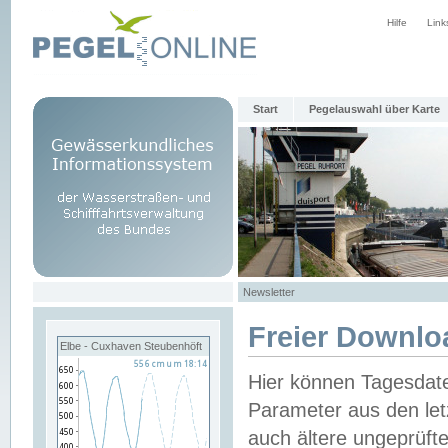
Hilfe
Link
Start
Pegelauswahl über Karte
Newsletter
Freier Downlo
Elbe - Cuxhaven Steubenhöft
Hier können Tagesdat
Parameter aus den let
auch ältere ungeprüf