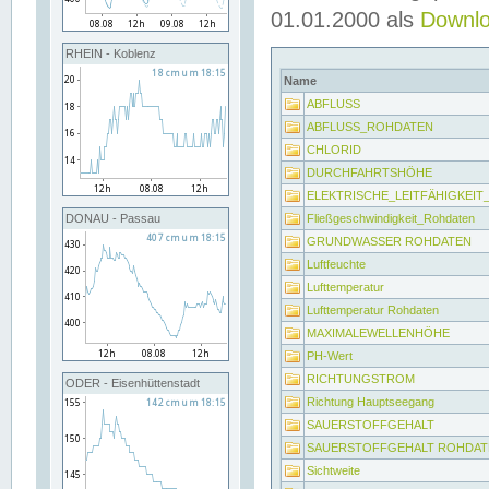
01.01.2000 als
Downl
RHEIN - Koblenz
Name
ABFLUSS
ABFLUSS_ROHDATEN
CHLORID
DURCHFAHRTSHÖHE
ELEKTRISCHE_LEITFÄHIGKEI
Fließgeschwindigkeit_Rohdaten
DONAU - Passau
GRUNDWASSER ROHDATEN
Luftfeuchte
Lufttemperatur
Lufttemperatur Rohdaten
MAXIMALEWELLENHÖHE
PH-Wert
RICHTUNGSTROM
ODER - Eisenhüttenstadt
Richtung Hauptseegang
SAUERSTOFFGEHALT
SAUERSTOFFGEHALT ROHDAT
Sichtweite