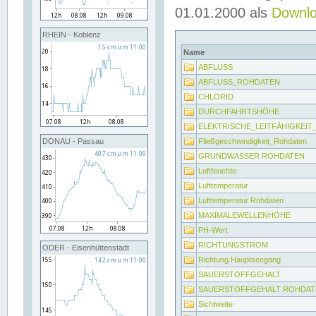
01.01.2000 als
Downl
RHEIN - Koblenz
Name
ABFLUSS
ABFLUSS_ROHDATEN
CHLORID
DURCHFAHRTSHÖHE
ELEKTRISCHE_LEITFÄHIGKEI
Fließgeschwindigkeit_Rohdaten
DONAU - Passau
GRUNDWASSER ROHDATEN
Luftfeuchte
Lufttemperatur
Lufttemperatur Rohdaten
MAXIMALEWELLENHÖHE
PH-Wert
RICHTUNGSTROM
ODER - Eisenhüttenstadt
Richtung Hauptseegang
SAUERSTOFFGEHALT
SAUERSTOFFGEHALT ROHDAT
Sichtweite