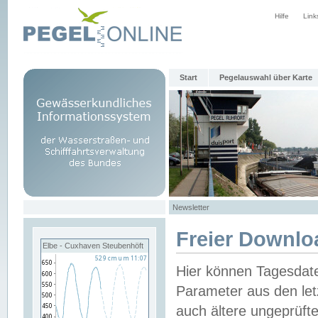
Hilfe
Link
Start
Pegelauswahl über Karte
Newsletter
Freier Downlo
Elbe - Cuxhaven Steubenhöft
Hier können Tagesdat
Parameter aus den let
auch ältere ungeprüf