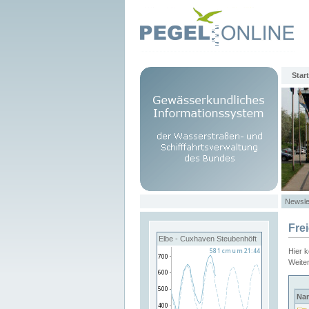
Start
Newsle
Fre
Elbe - Cuxhaven Steubenhöft
Hier 
Weite
Na