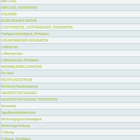
ABFLUSS
ABFLUSS_ROHDATEN
CHLORID
DURCHFAHRTSHÖHE
ELEKTRISCHE_LEITFÄHIGKEIT_ROHDATEN
Fließgeschwindigkeit_Rohdaten
GRUNDWASSER ROHDATEN
Luftfeuchte
Lufttemperatur
Lufttemperatur Rohdaten
MAXIMALEWELLENHÖHE
PH-Wert
RICHTUNGSTROM
Richtung Hauptseegang
SAUERSTOFFGEHALT
SAUERSTOFFGEHALT ROHDATEN
Sichtweite
SignifikanteWellenhöhe
Strömungsgeschwindigkeit
Strömungsrichtung
Trübung
Trübung_Rohdaten