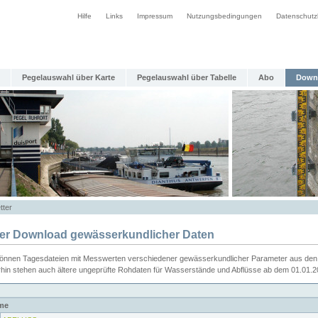
Hilfe
Links
Impressum
Nutzungsbedingungen
Datenschutz
Pegelauswahl über Karte
Pegelauswahl über Tabelle
Abo
Down
tter
ier Download gewässerkundlicher Daten
können Tagesdateien mit Messwerten verschiedener gewässerkundlicher Parameter aus den 
rhin stehen auch ältere ungeprüfte Rohdaten für Wasserstände und Abflüsse ab dem 01.01.
me