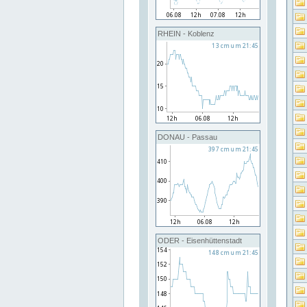
RHEIN - Koblenz
DONAU - Passau
ODER - Eisenhüttenstadt