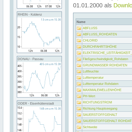
01.01.2000 als
Downl
RHEIN - Koblenz
Name
ABFLUSS
ABFLUSS_ROHDATEN
CHLORID
DURCHFAHRTSHÖHE
ELEKTRISCHE_LEITFÄHIGKEI
Fließgeschwindigkeit_Rohdaten
DONAU - Passau
GRUNDWASSER ROHDATEN
Luftfeuchte
Lufttemperatur
Lufttemperatur Rohdaten
MAXIMALEWELLENHÖHE
PH-Wert
RICHTUNGSTROM
ODER - Eisenhüttenstadt
Richtung Hauptseegang
SAUERSTOFFGEHALT
SAUERSTOFFGEHALT ROHDAT
Sichtweite