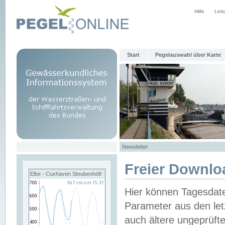
Hilfe
Link
Start
Pegelauswahl über Karte
Newsletter
Freier Downlo
Elbe - Cuxhaven Steubenhöft
Hier können Tagesdat
Parameter aus den let
auch ältere ungeprüf