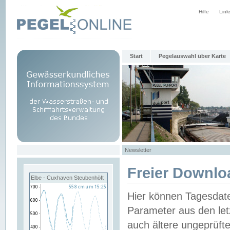
Hilfe
Link
Start
Pegelauswahl über Karte
Newsletter
Freier Downlo
Elbe - Cuxhaven Steubenhöft
Hier können Tagesdat
Parameter aus den let
auch ältere ungeprüf