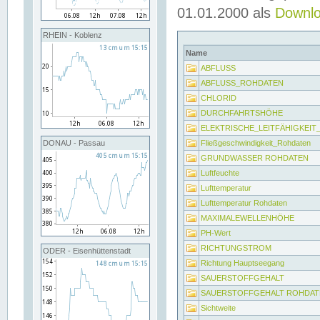
01.01.2000 als
Downl
RHEIN - Koblenz
Name
ABFLUSS
ABFLUSS_ROHDATEN
CHLORID
DURCHFAHRTSHÖHE
ELEKTRISCHE_LEITFÄHIGKEI
Fließgeschwindigkeit_Rohdaten
DONAU - Passau
GRUNDWASSER ROHDATEN
Luftfeuchte
Lufttemperatur
Lufttemperatur Rohdaten
MAXIMALEWELLENHÖHE
PH-Wert
RICHTUNGSTROM
ODER - Eisenhüttenstadt
Richtung Hauptseegang
SAUERSTOFFGEHALT
SAUERSTOFFGEHALT ROHDAT
Sichtweite