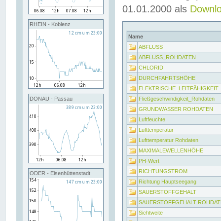
01.01.2000 als
Downl
RHEIN - Koblenz
Name
ABFLUSS
ABFLUSS_ROHDATEN
CHLORID
DURCHFAHRTSHÖHE
ELEKTRISCHE_LEITFÄHIGKEI
Fließgeschwindigkeit_Rohdaten
DONAU - Passau
GRUNDWASSER ROHDATEN
Luftfeuchte
Lufttemperatur
Lufttemperatur Rohdaten
MAXIMALEWELLENHÖHE
PH-Wert
RICHTUNGSTROM
ODER - Eisenhüttenstadt
Richtung Hauptseegang
SAUERSTOFFGEHALT
SAUERSTOFFGEHALT ROHDAT
Sichtweite