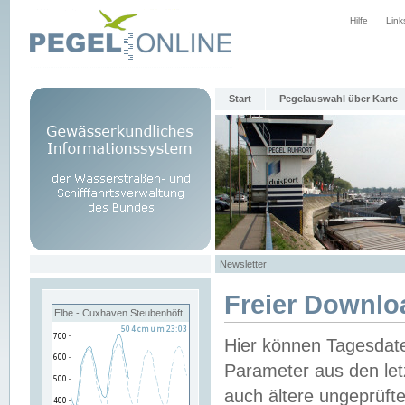
Hilfe
Link
Start
Pegelauswahl über Karte
Newsletter
Freier Downlo
Elbe - Cuxhaven Steubenhöft
Hier können Tagesdat
Parameter aus den let
auch ältere ungeprüf