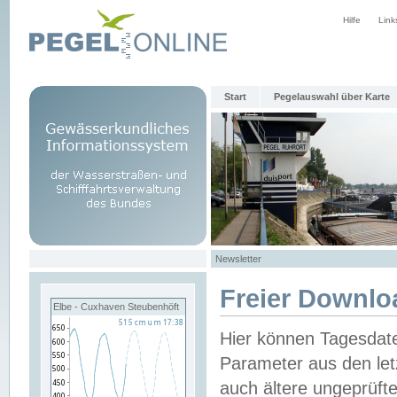
Hilfe
Link
Start
Pegelauswahl über Karte
Newsletter
Freier Downlo
Elbe - Cuxhaven Steubenhöft
Hier können Tagesdat
Parameter aus den let
auch ältere ungeprüf