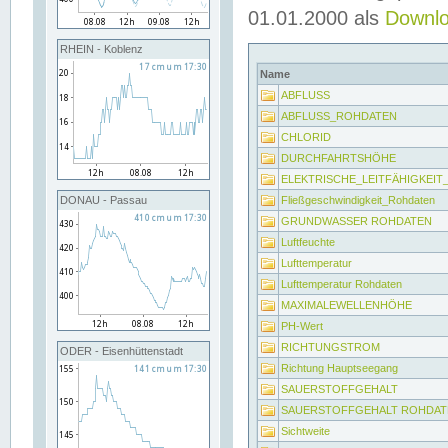
01.01.2000 als
Downl
RHEIN - Koblenz
Name
ABFLUSS
ABFLUSS_ROHDATEN
CHLORID
DURCHFAHRTSHÖHE
ELEKTRISCHE_LEITFÄHIGKEI
Fließgeschwindigkeit_Rohdaten
DONAU - Passau
GRUNDWASSER ROHDATEN
Luftfeuchte
Lufttemperatur
Lufttemperatur Rohdaten
MAXIMALEWELLENHÖHE
PH-Wert
RICHTUNGSTROM
ODER - Eisenhüttenstadt
Richtung Hauptseegang
SAUERSTOFFGEHALT
SAUERSTOFFGEHALT ROHDAT
Sichtweite