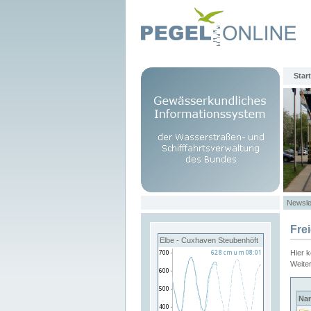
Start
Newsle
Fre
Elbe - Cuxhaven Steubenhöft
Hier 
Weite
Na