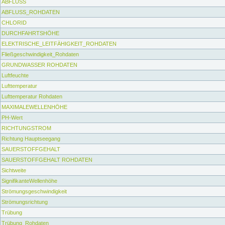
ABFLUSS
ABFLUSS_ROHDATEN
CHLORID
DURCHFAHRTSHÖHE
ELEKTRISCHE_LEITFÄHIGKEIT_ROHDATEN
Fließgeschwindigkeit_Rohdaten
GRUNDWASSER ROHDATEN
Luftfeuchte
Lufttemperatur
Lufttemperatur Rohdaten
MAXIMALEWELLENHÖHE
PH-Wert
RICHTUNGSTROM
Richtung Hauptseegang
SAUERSTOFFGEHALT
SAUERSTOFFGEHALT ROHDATEN
Sichtweite
SignifikanteWellenhöhe
Strömungsgeschwindigkeit
Strömungsrichtung
Trübung
Trübung_Rohdaten