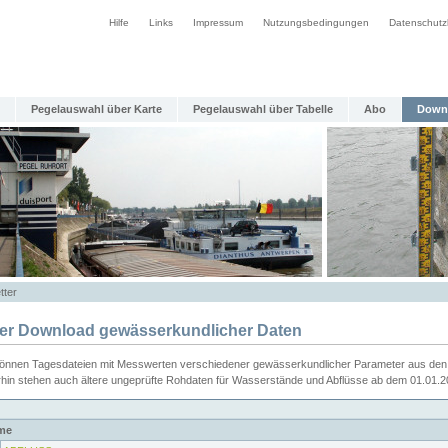
Hilfe
Links
Impressum
Nutzungsbedingungen
Datenschutz
Pegelauswahl über Karte
Pegelauswahl über Tabelle
Abo
Down
tter
ier Download gewässerkundlicher Daten
können Tagesdateien mit Messwerten verschiedener gewässerkundlicher Parameter aus den 
rhin stehen auch ältere ungeprüfte Rohdaten für Wasserstände und Abflüsse ab dem 01.01.
me