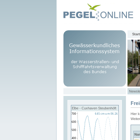
Start
Newsle
Fre
Elbe - Cuxhaven Steubenhöft
Hier 
Weite
Na