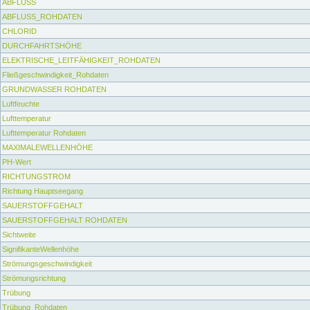
ABFLUSS
ABFLUSS_ROHDATEN
CHLORID
DURCHFAHRTSHÖHE
ELEKTRISCHE_LEITFÄHIGKEIT_ROHDATEN
Fließgeschwindigkeit_Rohdaten
GRUNDWASSER ROHDATEN
Luftfeuchte
Lufttemperatur
Lufttemperatur Rohdaten
MAXIMALEWELLENHÖHE
PH-Wert
RICHTUNGSTROM
Richtung Hauptseegang
SAUERSTOFFGEHALT
SAUERSTOFFGEHALT ROHDATEN
Sichtweite
SignifikanteWellenhöhe
Strömungsgeschwindigkeit
Strömungsrichtung
Trübung
Trübung_Rohdaten