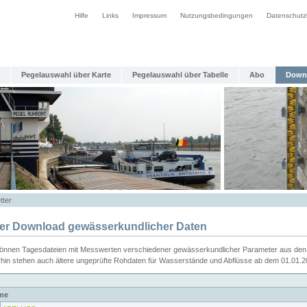
Hilfe
Links
Impressum
Nutzungsbedingungen
Datenschutz
Pegelauswahl über Karte
Pegelauswahl über Tabelle
Abo
Down
tter
ier Download gewässerkundlicher Daten
können Tagesdateien mit Messwerten verschiedener gewässerkundlicher Parameter aus den 
rhin stehen auch ältere ungeprüfte Rohdaten für Wasserstände und Abflüsse ab dem 01.01.
me