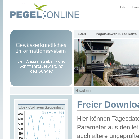
Hilfe
Link
Start
Pegelauswahl über Karte
Newsletter
Freier Downlo
Elbe - Cuxhaven Steubenhöft
Hier können Tagesdat
Parameter aus den let
auch ältere ungeprüf