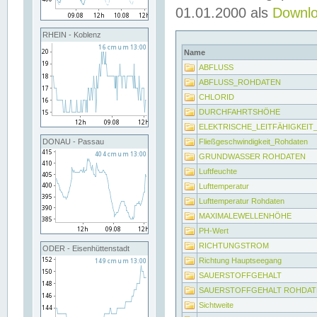
01.01.2000 als
Downl
RHEIN - Koblenz
Name
ABFLUSS
ABFLUSS_ROHDATEN
CHLORID
DURCHFAHRTSHÖHE
ELEKTRISCHE_LEITFÄHIGKEI
Fließgeschwindigkeit_Rohdaten
DONAU - Passau
GRUNDWASSER ROHDATEN
Luftfeuchte
Lufttemperatur
Lufttemperatur Rohdaten
MAXIMALEWELLENHÖHE
PH-Wert
RICHTUNGSTROM
ODER - Eisenhüttenstadt
Richtung Hauptseegang
SAUERSTOFFGEHALT
SAUERSTOFFGEHALT ROHDAT
Sichtweite