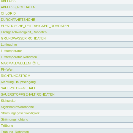
ABFLUSS
ABFLUSS_ROHDATEN
CHLORID
DURCHFAHRTSHÖHE
ELEKTRISCHE_LEITFÄHIGKEIT_ROHDATEN
Fließgeschwindigkeit_Rohdaten
GRUNDWASSER ROHDATEN
Luftfeuchte
Lufttemperatur
Lufttemperatur Rohdaten
MAXIMALEWELLENHÖHE
PH-Wert
RICHTUNGSTROM
Richtung Hauptseegang
SAUERSTOFFGEHALT
SAUERSTOFFGEHALT ROHDATEN
Sichtweite
SignifikanteWellenhöhe
Strömungsgeschwindigkeit
Strömungsrichtung
Trübung
Trübung_Rohdaten