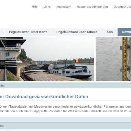
Hilfe
Links
Impressum
Nutzungsbedingungen
Datenschutz
Pegelauswahl über Karte
Pegelauswahl über Tabelle
Abo
Down
tter
ier Download gewässerkundlicher Daten
können Tagesdateien mit Messwerten verschiedener gewässerkundlicher Parameter aus den 
rhin stehen auch ältere ungeprüfte Rohdaten für Wasserstände und Abflüsse ab dem 01.01.
me