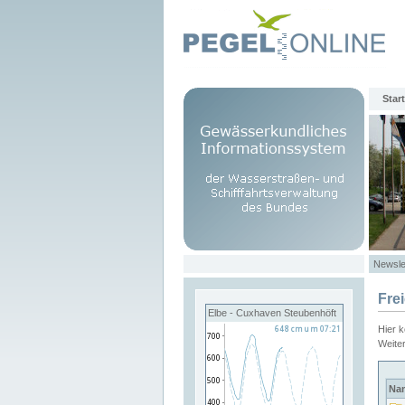
Start
Newsle
Fre
Elbe - Cuxhaven Steubenhöft
Hier 
Weite
Na