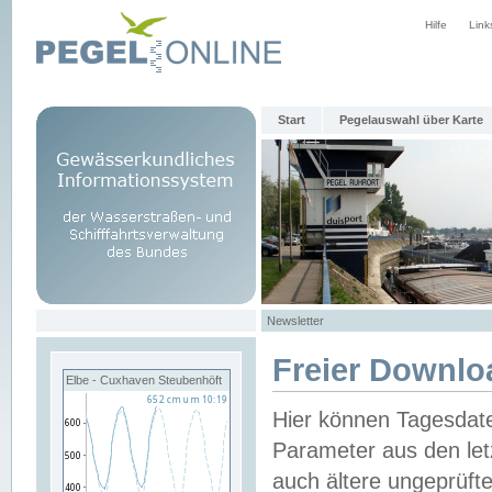
Hilfe
Link
Start
Pegelauswahl über Karte
Newsletter
Freier Downlo
Elbe - Cuxhaven Steubenhöft
Hier können Tagesdat
Parameter aus den let
auch ältere ungeprüf