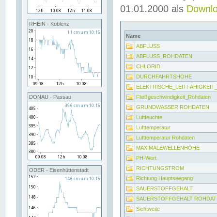
01.01.2000 als
Downl
RHEIN - Koblenz
Name
ABFLUSS
ABFLUSS_ROHDATEN
CHLORID
DURCHFAHRTSHÖHE
ELEKTRISCHE_LEITFÄHIGKEI
Fließgeschwindigkeit_Rohdaten
DONAU - Passau
GRUNDWASSER ROHDATEN
Luftfeuchte
Lufttemperatur
Lufttemperatur Rohdaten
MAXIMALEWELLENHÖHE
PH-Wert
RICHTUNGSTROM
ODER - Eisenhüttenstadt
Richtung Hauptseegang
SAUERSTOFFGEHALT
SAUERSTOFFGEHALT ROHDAT
Sichtweite