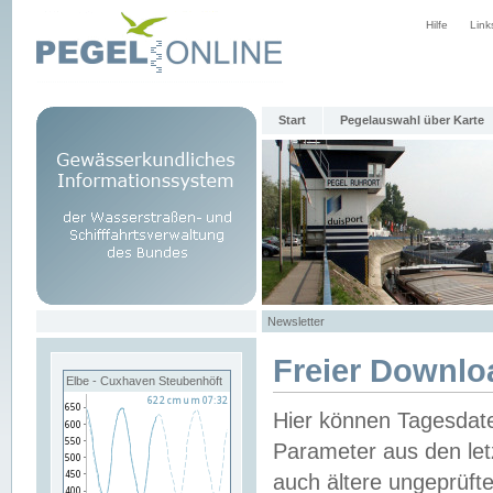
Hilfe
Link
Start
Pegelauswahl über Karte
Newsletter
Freier Downlo
Elbe - Cuxhaven Steubenhöft
Hier können Tagesdat
Parameter aus den let
auch ältere ungeprüf