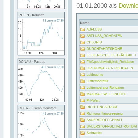
01.01.2000 als
Downl
RHEIN - Koblenz
Name
ABFLUSS
ABFLUSS_ROHDATEN
CHLORID
DURCHFAHRTSHÖHE
ELEKTRISCHE_LEITFÄHIGKEI
Fließgeschwindigkeit_Rohdaten
DONAU - Passau
GRUNDWASSER ROHDATEN
Luftfeuchte
Lufttemperatur
Lufttemperatur Rohdaten
MAXIMALEWELLENHÖHE
PH-Wert
RICHTUNGSTROM
ODER - Eisenhüttenstadt
Richtung Hauptseegang
SAUERSTOFFGEHALT
SAUERSTOFFGEHALT ROHDAT
Sichtweite