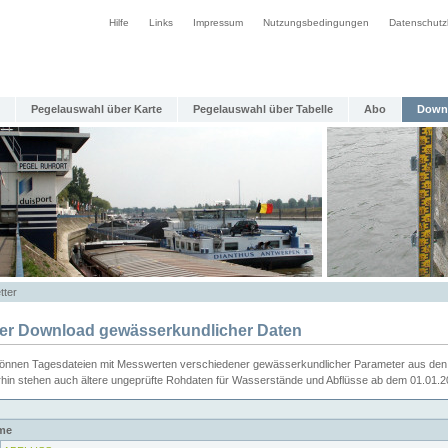
Hilfe
Links
Impressum
Nutzungsbedingungen
Datenschutz
Pegelauswahl über Karte
Pegelauswahl über Tabelle
Abo
Down
tter
ier Download gewässerkundlicher Daten
können Tagesdateien mit Messwerten verschiedener gewässerkundlicher Parameter aus den 
rhin stehen auch ältere ungeprüfte Rohdaten für Wasserstände und Abflüsse ab dem 01.01.
me