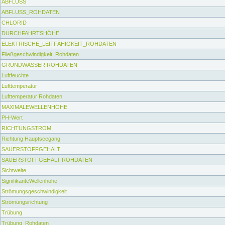
ABFLUSS
ABFLUSS_ROHDATEN
CHLORID
DURCHFAHRTSHÖHE
ELEKTRISCHE_LEITFÄHIGKEIT_ROHDATEN
Fließgeschwindigkeit_Rohdaten
GRUNDWASSER ROHDATEN
Luftfeuchte
Lufttemperatur
Lufttemperatur Rohdaten
MAXIMALEWELLENHÖHE
PH-Wert
RICHTUNGSTROM
Richtung Hauptseegang
SAUERSTOFFGEHALT
SAUERSTOFFGEHALT ROHDATEN
Sichtweite
SignifikanteWellenhöhe
Strömungsgeschwindigkeit
Strömungsrichtung
Trübung
Trübung_Rohdaten