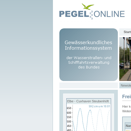
Start
Newsle
Fre
Elbe - Cuxhaven Steubenhöft
Hier 
Weite
Na