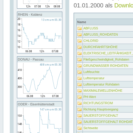
01.01.2000 als
Downl
RHEIN - Koblenz
Name
ABFLUSS
ABFLUSS_ROHDATEN
CHLORID
DURCHFAHRTSHÖHE
ELEKTRISCHE_LEITFÄHIGKEI
Fließgeschwindigkeit_Rohdaten
DONAU - Passau
GRUNDWASSER ROHDATEN
Luftfeuchte
Lufttemperatur
Lufttemperatur Rohdaten
MAXIMALEWELLENHÖHE
PH-Wert
RICHTUNGSTROM
ODER - Eisenhüttenstadt
Richtung Hauptseegang
SAUERSTOFFGEHALT
SAUERSTOFFGEHALT ROHDAT
Sichtweite