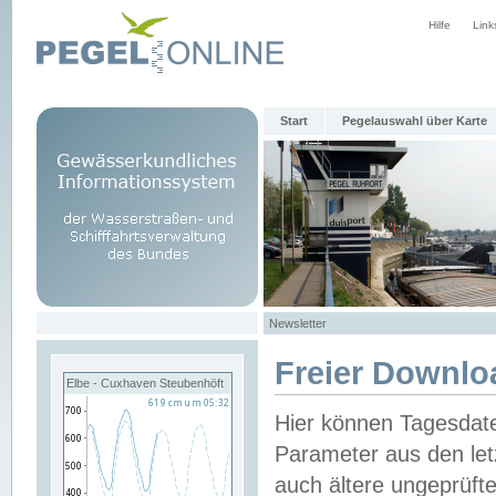
Hilfe
Link
Start
Pegelauswahl über Karte
Newsletter
Freier Downlo
Elbe - Cuxhaven Steubenhöft
Hier können Tagesdat
Parameter aus den let
auch ältere ungeprüf