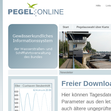
Hilfe
Link
Start
Pegelauswahl über Karte
Newsletter
Freier Downlo
Elbe - Cuxhaven Steubenhöft
Hier können Tagesdat
Parameter aus den let
auch ältere ungeprüf