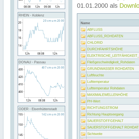
01.01.2000 als
Downl
RHEIN - Koblenz
Name
ABFLUSS
ABFLUSS_ROHDATEN
CHLORID
DURCHFAHRTSHÖHE
ELEKTRISCHE_LEITFÄHIGKEI
Fließgeschwindigkeit_Rohdaten
DONAU - Passau
GRUNDWASSER ROHDATEN
Luftfeuchte
Lufttemperatur
Lufttemperatur Rohdaten
MAXIMALEWELLENHÖHE
PH-Wert
RICHTUNGSTROM
ODER - Eisenhüttenstadt
Richtung Hauptseegang
SAUERSTOFFGEHALT
SAUERSTOFFGEHALT ROHDAT
Sichtweite