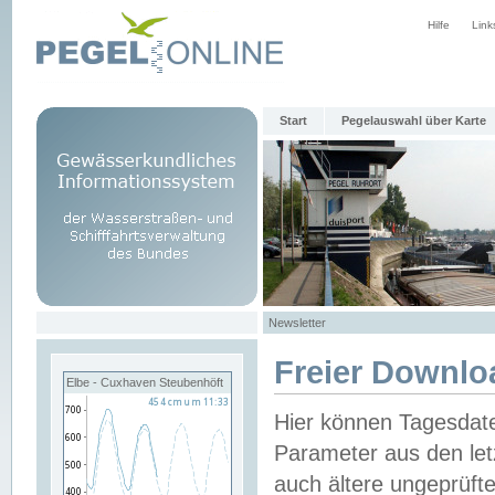
Hilfe
Link
Start
Pegelauswahl über Karte
Newsletter
Freier Downlo
Elbe - Cuxhaven Steubenhöft
Hier können Tagesdat
Parameter aus den let
auch ältere ungeprüf