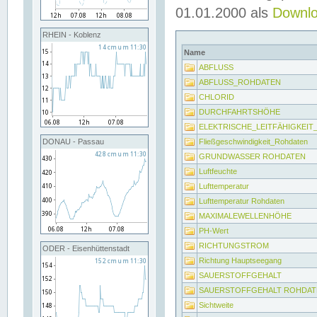
01.01.2000 als
Downl
RHEIN - Koblenz
Name
ABFLUSS
ABFLUSS_ROHDATEN
CHLORID
DURCHFAHRTSHÖHE
ELEKTRISCHE_LEITFÄHIGKEI
Fließgeschwindigkeit_Rohdaten
DONAU - Passau
GRUNDWASSER ROHDATEN
Luftfeuchte
Lufttemperatur
Lufttemperatur Rohdaten
MAXIMALEWELLENHÖHE
PH-Wert
RICHTUNGSTROM
ODER - Eisenhüttenstadt
Richtung Hauptseegang
SAUERSTOFFGEHALT
SAUERSTOFFGEHALT ROHDAT
Sichtweite