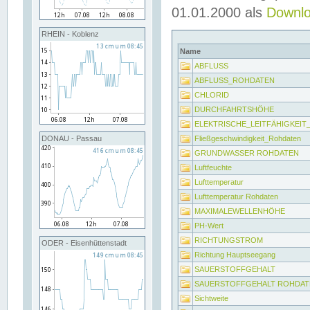
01.01.2000 als
Downl
RHEIN - Koblenz
Name
ABFLUSS
ABFLUSS_ROHDATEN
CHLORID
DURCHFAHRTSHÖHE
ELEKTRISCHE_LEITFÄHIGKEI
Fließgeschwindigkeit_Rohdaten
DONAU - Passau
GRUNDWASSER ROHDATEN
Luftfeuchte
Lufttemperatur
Lufttemperatur Rohdaten
MAXIMALEWELLENHÖHE
PH-Wert
RICHTUNGSTROM
ODER - Eisenhüttenstadt
Richtung Hauptseegang
SAUERSTOFFGEHALT
SAUERSTOFFGEHALT ROHDAT
Sichtweite