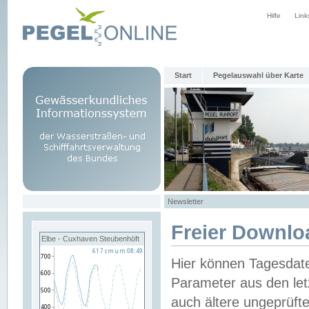
Hilfe
Link
Start
Pegelauswahl über Karte
Newsletter
Freier Downlo
Elbe - Cuxhaven Steubenhöft
Hier können Tagesdat
Parameter aus den let
auch ältere ungeprüf