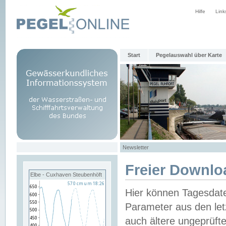
Hilfe
Link
Start
Pegelauswahl über Karte
Newsletter
Freier Downlo
Elbe - Cuxhaven Steubenhöft
Hier können Tagesdat
Parameter aus den let
auch ältere ungeprüf