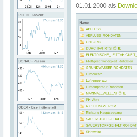
01.01.2000 als
Downl
RHEIN - Koblenz
Name
ABFLUSS
ABFLUSS_ROHDATEN
CHLORID
DURCHFAHRTSHÖHE
ELEKTRISCHE_LEITFÄHIGKEI
Fließgeschwindigkeit_Rohdaten
DONAU - Passau
GRUNDWASSER ROHDATEN
Luftfeuchte
Lufttemperatur
Lufttemperatur Rohdaten
MAXIMALEWELLENHÖHE
PH-Wert
RICHTUNGSTROM
ODER - Eisenhüttenstadt
Richtung Hauptseegang
SAUERSTOFFGEHALT
SAUERSTOFFGEHALT ROHDAT
Sichtweite