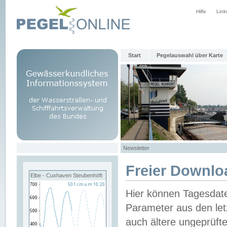
Hilfe
Link
Start
Pegelauswahl über Karte
Newsletter
Freier Downlo
Elbe - Cuxhaven Steubenhöft
Hier können Tagesdat
Parameter aus den let
auch ältere ungeprüf