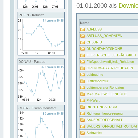
01.01.2000 als
Downl
RHEIN - Koblenz
Name
ABFLUSS
ABFLUSS_ROHDATEN
CHLORID
DURCHFAHRTSHÖHE
ELEKTRISCHE_LEITFÄHIGKEI
Fließgeschwindigkeit_Rohdaten
DONAU - Passau
GRUNDWASSER ROHDATEN
Luftfeuchte
Lufttemperatur
Lufttemperatur Rohdaten
MAXIMALEWELLENHÖHE
PH-Wert
RICHTUNGSTROM
ODER - Eisenhüttenstadt
Richtung Hauptseegang
SAUERSTOFFGEHALT
SAUERSTOFFGEHALT ROHDAT
Sichtweite