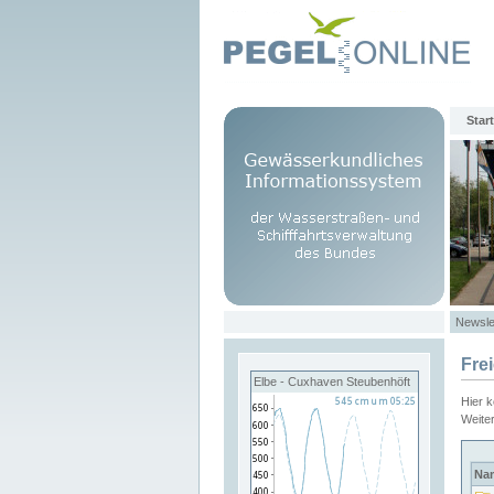
Start
Newsle
Fre
Elbe - Cuxhaven Steubenhöft
Hier 
Weite
Na