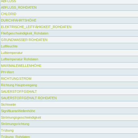
ABFLUSS
ABFLUSS_ROHDATEN
CHLORID
DURCHFAHRTSHÖHE
ELEKTRISCHE_LEITFÄHIGKEIT_ROHDATEN
Fließgeschwindigkeit_Rohdaten
GRUNDWASSER ROHDATEN
Luftfeuchte
Lufttemperatur
Lufttemperatur Rohdaten
MAXIMALEWELLENHÖHE
PH-Wert
RICHTUNGSTROM
Richtung Hauptseegang
SAUERSTOFFGEHALT
SAUERSTOFFGEHALT ROHDATEN
Sichtweite
SignifikanteWellenhöhe
Strömungsgeschwindigkeit
Strömungsrichtung
Trübung
Trübung_Rohdaten