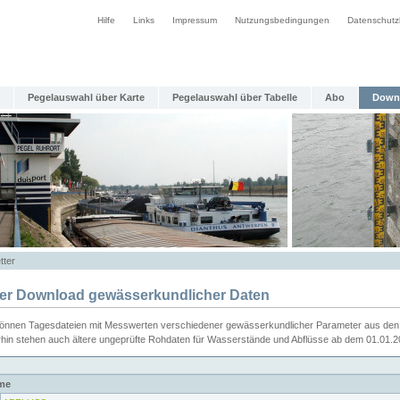
Hilfe
Links
Impressum
Nutzungsbedingungen
Datenschutz
Pegelauswahl über Karte
Pegelauswahl über Tabelle
Abo
Down
tter
ier Download gewässerkundlicher Daten
können Tagesdateien mit Messwerten verschiedener gewässerkundlicher Parameter aus den 
rhin stehen auch ältere ungeprüfte Rohdaten für Wasserstände und Abflüsse ab dem 01.01.
me