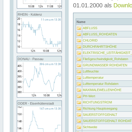
01.01.2000 als
Downl
RHEIN - Koblenz
Name
ABFLUSS
ABFLUSS_ROHDATEN
CHLORID
DURCHFAHRTSHÖHE
ELEKTRISCHE_LEITFÄHIGKEI
Fließgeschwindigkeit_Rohdaten
DONAU - Passau
GRUNDWASSER ROHDATEN
Luftfeuchte
Lufttemperatur
Lufttemperatur Rohdaten
MAXIMALEWELLENHÖHE
PH-Wert
RICHTUNGSTROM
ODER - Eisenhüttenstadt
Richtung Hauptseegang
SAUERSTOFFGEHALT
SAUERSTOFFGEHALT ROHDAT
Sichtweite