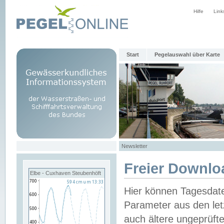
Hilfe
Link
Start
Pegelauswahl über Karte
Newsletter
Freier Downlo
Elbe - Cuxhaven Steubenhöft
Hier können Tagesdat
Parameter aus den let
auch ältere ungeprüf