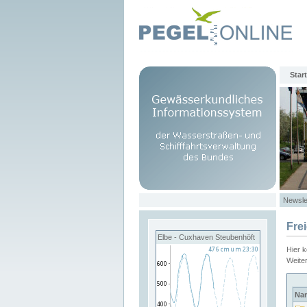
Start
Newsle
Fre
Elbe - Cuxhaven Steubenhöft
Hier 
Weite
Na