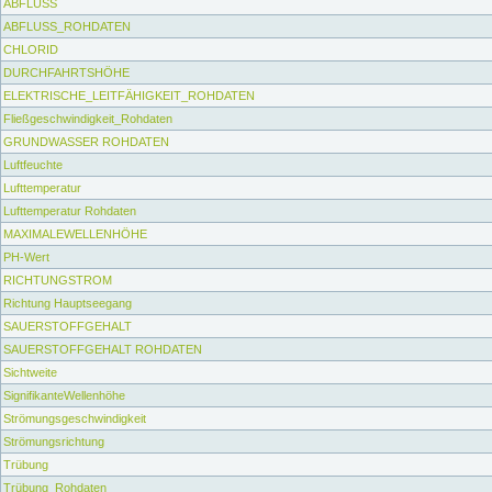
ABFLUSS
ABFLUSS_ROHDATEN
CHLORID
DURCHFAHRTSHÖHE
ELEKTRISCHE_LEITFÄHIGKEIT_ROHDATEN
Fließgeschwindigkeit_Rohdaten
GRUNDWASSER ROHDATEN
Luftfeuchte
Lufttemperatur
Lufttemperatur Rohdaten
MAXIMALEWELLENHÖHE
PH-Wert
RICHTUNGSTROM
Richtung Hauptseegang
SAUERSTOFFGEHALT
SAUERSTOFFGEHALT ROHDATEN
Sichtweite
SignifikanteWellenhöhe
Strömungsgeschwindigkeit
Strömungsrichtung
Trübung
Trübung_Rohdaten