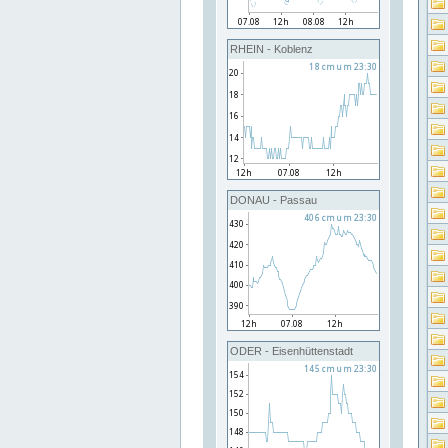
RHEIN - Koblenz
DONAU - Passau
ODER - Eisenhüttenstadt