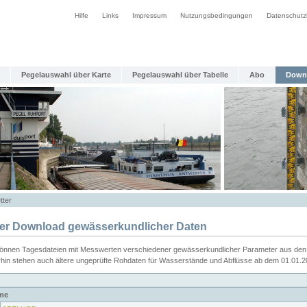
Hilfe
Links
Impressum
Nutzungsbedingungen
Datenschutz
Pegelauswahl über Karte
Pegelauswahl über Tabelle
Abo
Down
tter
ier Download gewässerkundlicher Daten
können Tagesdateien mit Messwerten verschiedener gewässerkundlicher Parameter aus den 
rhin stehen auch ältere ungeprüfte Rohdaten für Wasserstände und Abflüsse ab dem 01.01.
me