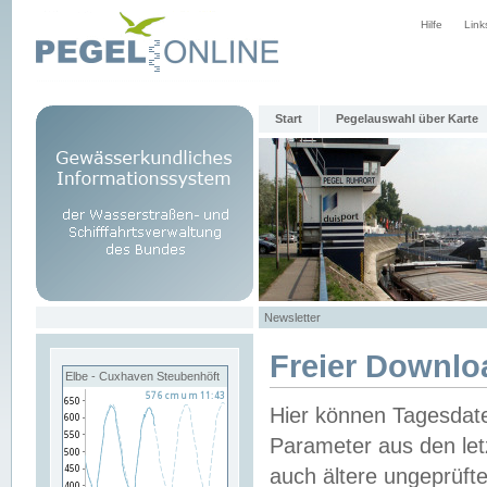
Hilfe
Link
Start
Pegelauswahl über Karte
Newsletter
Freier Downlo
Elbe - Cuxhaven Steubenhöft
Hier können Tagesdat
Parameter aus den let
auch ältere ungeprüf