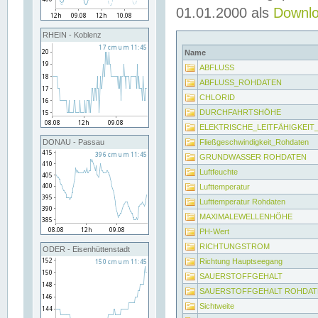
01.01.2000 als
Downl
RHEIN - Koblenz
Name
ABFLUSS
ABFLUSS_ROHDATEN
CHLORID
DURCHFAHRTSHÖHE
ELEKTRISCHE_LEITFÄHIGKEI
Fließgeschwindigkeit_Rohdaten
DONAU - Passau
GRUNDWASSER ROHDATEN
Luftfeuchte
Lufttemperatur
Lufttemperatur Rohdaten
MAXIMALEWELLENHÖHE
PH-Wert
RICHTUNGSTROM
ODER - Eisenhüttenstadt
Richtung Hauptseegang
SAUERSTOFFGEHALT
SAUERSTOFFGEHALT ROHDAT
Sichtweite