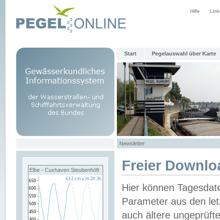
Hilfe
Link
Start
Pegelauswahl über Karte
Newsletter
Freier Downlo
Elbe - Cuxhaven Steubenhöft
Hier können Tagesdat
Parameter aus den let
auch ältere ungeprüf