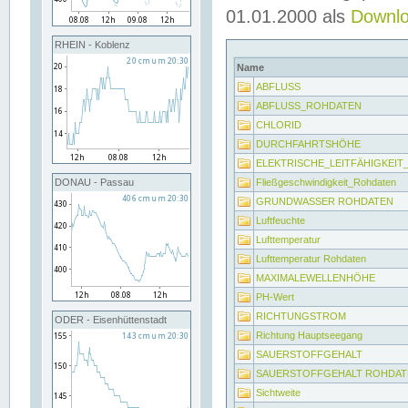
01.01.2000 als
Downl
RHEIN - Koblenz
Name
ABFLUSS
ABFLUSS_ROHDATEN
CHLORID
DURCHFAHRTSHÖHE
ELEKTRISCHE_LEITFÄHIGKEI
Fließgeschwindigkeit_Rohdaten
DONAU - Passau
GRUNDWASSER ROHDATEN
Luftfeuchte
Lufttemperatur
Lufttemperatur Rohdaten
MAXIMALEWELLENHÖHE
PH-Wert
RICHTUNGSTROM
ODER - Eisenhüttenstadt
Richtung Hauptseegang
SAUERSTOFFGEHALT
SAUERSTOFFGEHALT ROHDAT
Sichtweite