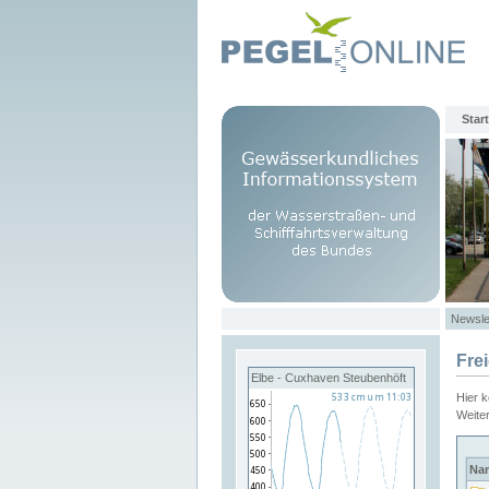
Start
Newsle
Fre
Elbe - Cuxhaven Steubenhöft
Hier 
Weite
Na