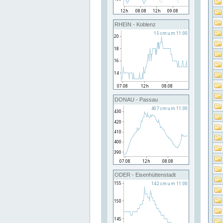
RHEIN - Koblenz
DONAU - Passau
ODER - Eisenhüttenstadt