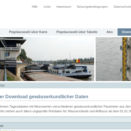
Hilfe
Links
Impressum
Nutzungsbedingungen
Datenschutz
Pegelauswahl über Karte
Pegelauswahl über Tabelle
Abo
Down
tter
ier Download gewässerkundlicher Daten
können Tagesdateien mit Messwerten verschiedener gewässerkundlicher Parameter aus den 
rhin stehen auch ältere ungeprüfte Rohdaten für Wasserstände und Abflüsse ab dem 01.01.
me