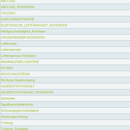
ABFLUSS
ABFLUSS_ROHDATEN
CHLORID
DURCHFAHRTSHÖHE
ELEKTRISCHE_LEITFÄHIGKEIT_ROHDATEN
Fließgeschwindigkeit_Rohdaten
GRUNDWASSER ROHDATEN
Luftfeuchte
Lufttemperatur
Lufttemperatur Rohdaten
MAXIMALEWELLENHÖHE
PH-Wert
RICHTUNGSTROM
Richtung Hauptseegang
SAUERSTOFFGEHALT
SAUERSTOFFGEHALT ROHDATEN
Sichtweite
SignifikanteWellenhöhe
Strömungsgeschwindigkeit
Strömungsrichtung
Trübung
Trübung_Rohdaten