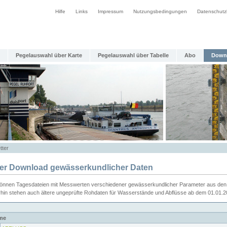
Hilfe
Links
Impressum
Nutzungsbedingungen
Datenschutz
Pegelauswahl über Karte
Pegelauswahl über Tabelle
Abo
Down
tter
ier Download gewässerkundlicher Daten
können Tagesdateien mit Messwerten verschiedener gewässerkundlicher Parameter aus den 
rhin stehen auch ältere ungeprüfte Rohdaten für Wasserstände und Abflüsse ab dem 01.01.
me