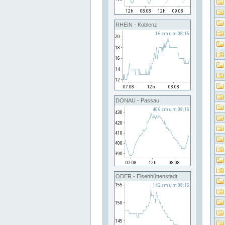
RHEIN - Koblenz
DONAU - Passau
ODER - Eisenhüttenstadt