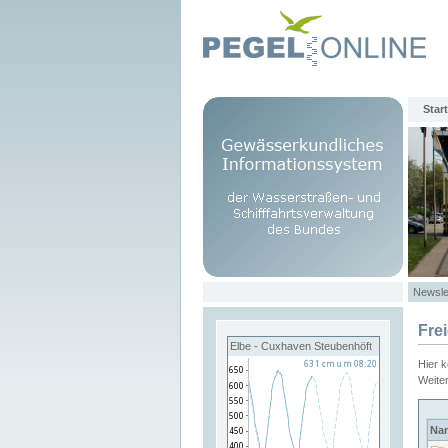
Start
Newsle
Fre
Elbe - Cuxhaven Steubenhöft
Hier 
Weite
Na