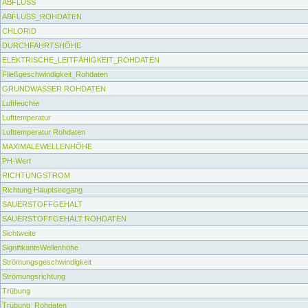
ABFLUSS
ABFLUSS_ROHDATEN
CHLORID
DURCHFAHRTSHÖHE
ELEKTRISCHE_LEITFÄHIGKEIT_ROHDATEN
Fließgeschwindigkeit_Rohdaten
GRUNDWASSER ROHDATEN
Luftfeuchte
Lufttemperatur
Lufttemperatur Rohdaten
MAXIMALEWELLENHÖHE
PH-Wert
RICHTUNGSTROM
Richtung Hauptseegang
SAUERSTOFFGEHALT
SAUERSTOFFGEHALT ROHDATEN
Sichtweite
SignifikanteWellenhöhe
Strömungsgeschwindigkeit
Strömungsrichtung
Trübung
Trübung_Rohdaten