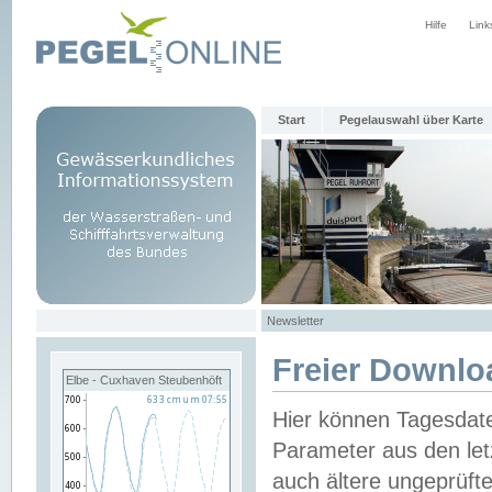
Hilfe
Link
Start
Pegelauswahl über Karte
Newsletter
Freier Downlo
Elbe - Cuxhaven Steubenhöft
Hier können Tagesdat
Parameter aus den let
auch ältere ungeprüf