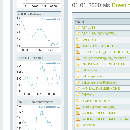
01.01.2000 als
Downl
RHEIN - Koblenz
Name
ABFLUSS
ABFLUSS_ROHDATEN
CHLORID
DURCHFAHRTSHÖHE
ELEKTRISCHE_LEITFÄHIGKEI
Fließgeschwindigkeit_Rohdaten
DONAU - Passau
GRUNDWASSER ROHDATEN
Luftfeuchte
Lufttemperatur
Lufttemperatur Rohdaten
MAXIMALEWELLENHÖHE
PH-Wert
RICHTUNGSTROM
ODER - Eisenhüttenstadt
Richtung Hauptseegang
SAUERSTOFFGEHALT
SAUERSTOFFGEHALT ROHDAT
Sichtweite