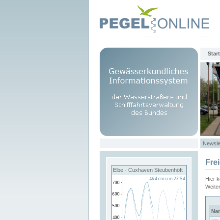
Start
Newsle
Fre
Elbe - Cuxhaven Steubenhöft
Hier 
Weite
Na