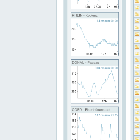
RHEIN - Koblenz
DONAU - Passau
ODER - Eisenhüttenstadt