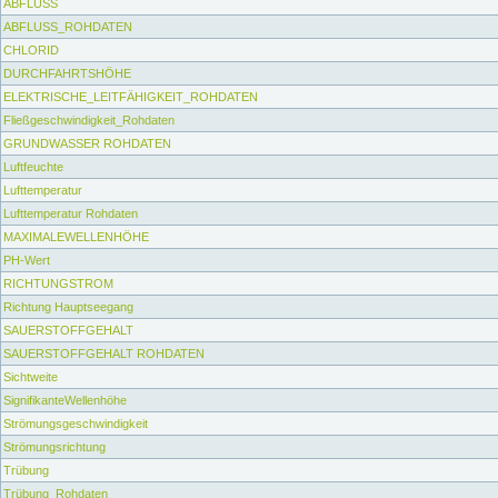
ABFLUSS
ABFLUSS_ROHDATEN
CHLORID
DURCHFAHRTSHÖHE
ELEKTRISCHE_LEITFÄHIGKEIT_ROHDATEN
Fließgeschwindigkeit_Rohdaten
GRUNDWASSER ROHDATEN
Luftfeuchte
Lufttemperatur
Lufttemperatur Rohdaten
MAXIMALEWELLENHÖHE
PH-Wert
RICHTUNGSTROM
Richtung Hauptseegang
SAUERSTOFFGEHALT
SAUERSTOFFGEHALT ROHDATEN
Sichtweite
SignifikanteWellenhöhe
Strömungsgeschwindigkeit
Strömungsrichtung
Trübung
Trübung_Rohdaten