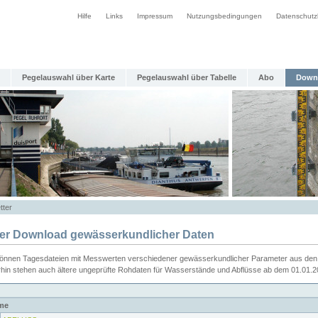
Hilfe
Links
Impressum
Nutzungsbedingungen
Datenschutz
Pegelauswahl über Karte
Pegelauswahl über Tabelle
Abo
Down
tter
ier Download gewässerkundlicher Daten
können Tagesdateien mit Messwerten verschiedener gewässerkundlicher Parameter aus den 
rhin stehen auch ältere ungeprüfte Rohdaten für Wasserstände und Abflüsse ab dem 01.01.
me