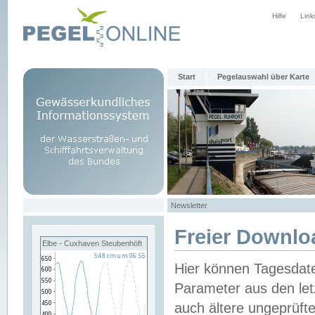
Hilfe
Link
Start
Pegelauswahl über Karte
Newsletter
Freier Downlo
Elbe - Cuxhaven Steubenhöft
Hier können Tagesdat
Parameter aus den let
auch ältere ungeprüf