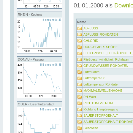
01.01.2000 als
Downl
RHEIN - Koblenz
Name
ABFLUSS
ABFLUSS_ROHDATEN
CHLORID
DURCHFAHRTSHÖHE
ELEKTRISCHE_LEITFÄHIGKEI
Fließgeschwindigkeit_Rohdaten
DONAU - Passau
GRUNDWASSER ROHDATEN
Luftfeuchte
Lufttemperatur
Lufttemperatur Rohdaten
MAXIMALEWELLENHÖHE
PH-Wert
RICHTUNGSTROM
ODER - Eisenhüttenstadt
Richtung Hauptseegang
SAUERSTOFFGEHALT
SAUERSTOFFGEHALT ROHDAT
Sichtweite