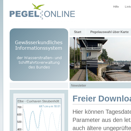
Hilfe
Link
Start
Pegelauswahl über Karte
Newsletter
Freier Downlo
Elbe - Cuxhaven Steubenhöft
Hier können Tagesdat
Parameter aus den let
auch ältere ungeprüf