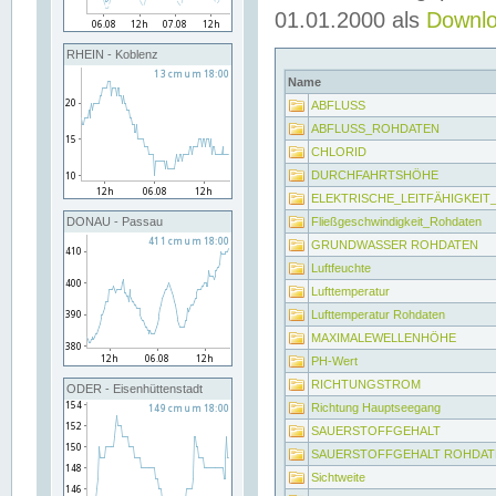
01.01.2000 als
Downl
RHEIN - Koblenz
Name
ABFLUSS
ABFLUSS_ROHDATEN
CHLORID
DURCHFAHRTSHÖHE
ELEKTRISCHE_LEITFÄHIGKEI
Fließgeschwindigkeit_Rohdaten
DONAU - Passau
GRUNDWASSER ROHDATEN
Luftfeuchte
Lufttemperatur
Lufttemperatur Rohdaten
MAXIMALEWELLENHÖHE
PH-Wert
RICHTUNGSTROM
ODER - Eisenhüttenstadt
Richtung Hauptseegang
SAUERSTOFFGEHALT
SAUERSTOFFGEHALT ROHDAT
Sichtweite