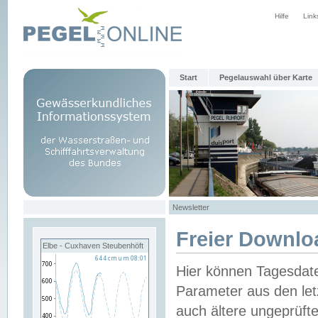
Hilfe
Link
Start
Pegelauswahl über Karte
Newsletter
Freier Downlo
Elbe - Cuxhaven Steubenhöft
Hier können Tagesdat
Parameter aus den let
auch ältere ungeprüf