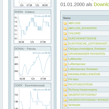
01.01.2000 als
Downl
RHEIN - Koblenz
Name
ABFLUSS
ABFLUSS_ROHDATEN
CHLORID
DURCHFAHRTSHÖHE
ELEKTRISCHE_LEITFÄHIGKEI
Fließgeschwindigkeit_Rohdaten
DONAU - Passau
GRUNDWASSER ROHDATEN
Luftfeuchte
Lufttemperatur
Lufttemperatur Rohdaten
MAXIMALEWELLENHÖHE
PH-Wert
RICHTUNGSTROM
ODER - Eisenhüttenstadt
Richtung Hauptseegang
SAUERSTOFFGEHALT
SAUERSTOFFGEHALT ROHDAT
Sichtweite