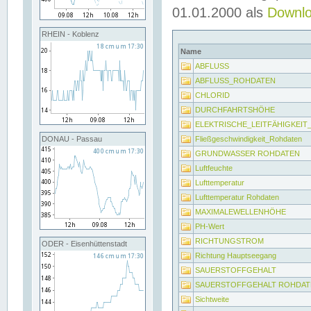
01.01.2000 als
Downl
RHEIN - Koblenz
Name
ABFLUSS
ABFLUSS_ROHDATEN
CHLORID
DURCHFAHRTSHÖHE
ELEKTRISCHE_LEITFÄHIGKEI
Fließgeschwindigkeit_Rohdaten
DONAU - Passau
GRUNDWASSER ROHDATEN
Luftfeuchte
Lufttemperatur
Lufttemperatur Rohdaten
MAXIMALEWELLENHÖHE
PH-Wert
RICHTUNGSTROM
ODER - Eisenhüttenstadt
Richtung Hauptseegang
SAUERSTOFFGEHALT
SAUERSTOFFGEHALT ROHDAT
Sichtweite