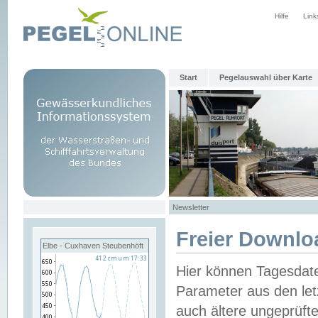
Hilfe
Link
Start
Pegelauswahl über Karte
Newsletter
Freier Downlo
Elbe - Cuxhaven Steubenhöft
Hier können Tagesdat
Parameter aus den let
auch ältere ungeprüf