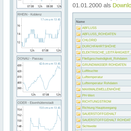
01.01.2000 als
Downl
RHEIN - Koblenz
Name
ABFLUSS
ABFLUSS_ROHDATEN
CHLORID
DURCHFAHRTSHÖHE
ELEKTRISCHE_LEITFÄHIGKEI
Fließgeschwindigkeit_Rohdaten
DONAU - Passau
GRUNDWASSER ROHDATEN
Luftfeuchte
Lufttemperatur
Lufttemperatur Rohdaten
MAXIMALEWELLENHÖHE
PH-Wert
RICHTUNGSTROM
ODER - Eisenhüttenstadt
Richtung Hauptseegang
SAUERSTOFFGEHALT
SAUERSTOFFGEHALT ROHDAT
Sichtweite