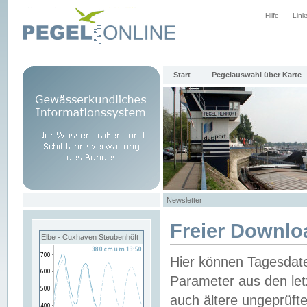
Hilfe
Link
Start
Pegelauswahl über Karte
Newsletter
Freier Downlo
Elbe - Cuxhaven Steubenhöft
Hier können Tagesdat
Parameter aus den let
auch ältere ungeprüf