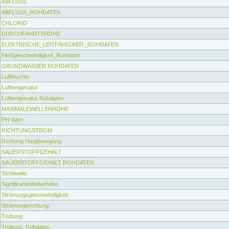
ABFLUSS
ABFLUSS_ROHDATEN
CHLORID
DURCHFAHRTSHÖHE
ELEKTRISCHE_LEITFÄHIGKEIT_ROHDATEN
Fließgeschwindigkeit_Rohdaten
GRUNDWASSER ROHDATEN
Luftfeuchte
Lufttemperatur
Lufttemperatur Rohdaten
MAXIMALEWELLENHÖHE
PH-Wert
RICHTUNGSTROM
Richtung Hauptseegang
SAUERSTOFFGEHALT
SAUERSTOFFGEHALT ROHDATEN
Sichtweite
SignifikanteWellenhöhe
Strömungsgeschwindigkeit
Strömungsrichtung
Trübung
Trübung_Rohdaten