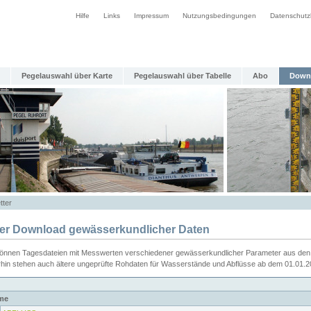
Hilfe
Links
Impressum
Nutzungsbedingungen
Datenschutz
Pegelauswahl über Karte
Pegelauswahl über Tabelle
Abo
Down
tter
ier Download gewässerkundlicher Daten
können Tagesdateien mit Messwerten verschiedener gewässerkundlicher Parameter aus den 
rhin stehen auch ältere ungeprüfte Rohdaten für Wasserstände und Abflüsse ab dem 01.01.
me