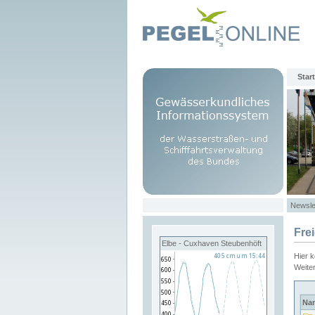
Start
Newsle
Fre
Elbe - Cuxhaven Steubenhöft
Hier 
Weite
Na