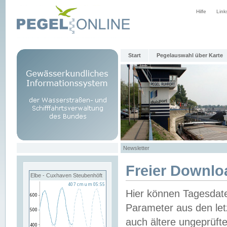
Hilfe
Link
Start
Pegelauswahl über Karte
Newsletter
Freier Downlo
Elbe - Cuxhaven Steubenhöft
Hier können Tagesdat
Parameter aus den let
auch ältere ungeprüf