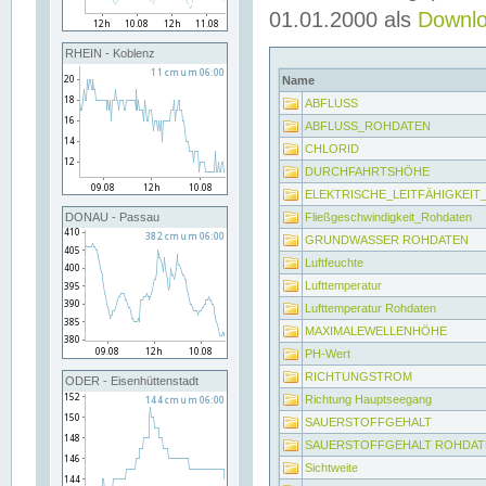
01.01.2000 als
Downl
RHEIN - Koblenz
Name
ABFLUSS
ABFLUSS_ROHDATEN
CHLORID
DURCHFAHRTSHÖHE
ELEKTRISCHE_LEITFÄHIGKEI
Fließgeschwindigkeit_Rohdaten
DONAU - Passau
GRUNDWASSER ROHDATEN
Luftfeuchte
Lufttemperatur
Lufttemperatur Rohdaten
MAXIMALEWELLENHÖHE
PH-Wert
RICHTUNGSTROM
ODER - Eisenhüttenstadt
Richtung Hauptseegang
SAUERSTOFFGEHALT
SAUERSTOFFGEHALT ROHDAT
Sichtweite