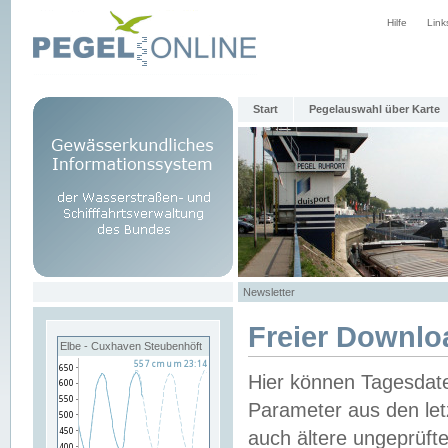
Hilfe
Link
Start
Pegelauswahl über Karte
Newsletter
Freier Downlo
Elbe - Cuxhaven Steubenhöft
Hier können Tagesdat
Parameter aus den let
auch ältere ungeprüf