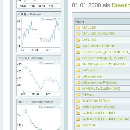
01.01.2000 als
Downl
RHEIN - Koblenz
Name
ABFLUSS
ABFLUSS_ROHDATEN
CHLORID
DURCHFAHRTSHÖHE
ELEKTRISCHE_LEITFÄHIGKEI
Fließgeschwindigkeit_Rohdaten
DONAU - Passau
GRUNDWASSER ROHDATEN
Luftfeuchte
Lufttemperatur
Lufttemperatur Rohdaten
MAXIMALEWELLENHÖHE
PH-Wert
RICHTUNGSTROM
ODER - Eisenhüttenstadt
Richtung Hauptseegang
SAUERSTOFFGEHALT
SAUERSTOFFGEHALT ROHDAT
Sichtweite