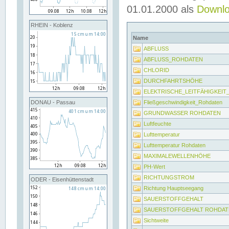
01.01.2000 als
Downl
RHEIN - Koblenz
Name
ABFLUSS
ABFLUSS_ROHDATEN
CHLORID
DURCHFAHRTSHÖHE
ELEKTRISCHE_LEITFÄHIGKEI
Fließgeschwindigkeit_Rohdaten
DONAU - Passau
GRUNDWASSER ROHDATEN
Luftfeuchte
Lufttemperatur
Lufttemperatur Rohdaten
MAXIMALEWELLENHÖHE
PH-Wert
RICHTUNGSTROM
ODER - Eisenhüttenstadt
Richtung Hauptseegang
SAUERSTOFFGEHALT
SAUERSTOFFGEHALT ROHDAT
Sichtweite