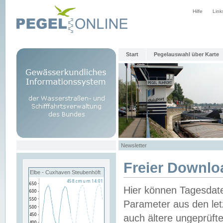
Hilfe
Link
Start
Pegelauswahl über Karte
Newsletter
Freier Downlo
Elbe - Cuxhaven Steubenhöft
Hier können Tagesdat
Parameter aus den let
auch ältere ungeprüf