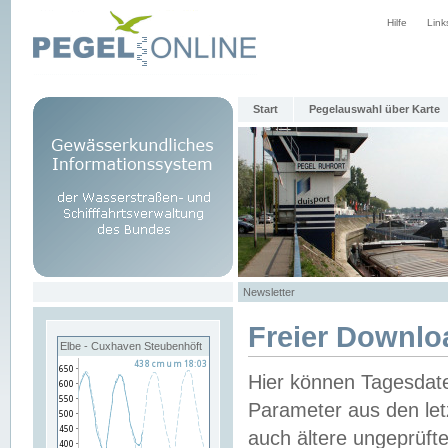
Hilfe
Link
Start
Pegelauswahl über Karte
Newsletter
Freier Downlo
Elbe - Cuxhaven Steubenhöft
Hier können Tagesdat
Parameter aus den let
auch ältere ungeprüf