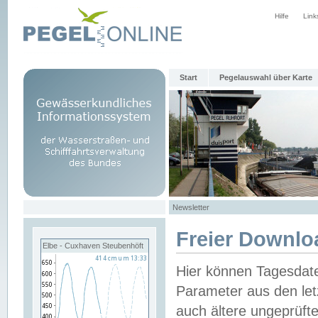
Hilfe
Link
Start
Pegelauswahl über Karte
Newsletter
Freier Downlo
Elbe - Cuxhaven Steubenhöft
Hier können Tagesdat
Parameter aus den let
auch ältere ungeprüf