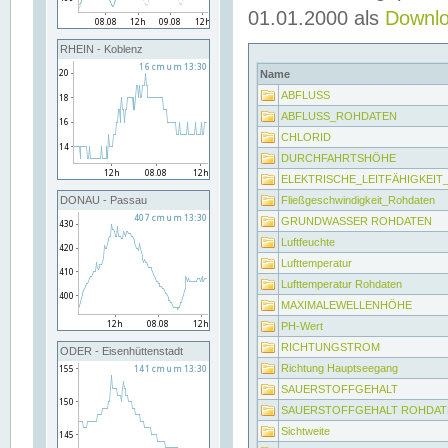
01.01.2000 als
Downl
RHEIN - Koblenz
Name
ABFLUSS
ABFLUSS_ROHDATEN
CHLORID
DURCHFAHRTSHÖHE
ELEKTRISCHE_LEITFÄHIGKEI
Fließgeschwindigkeit_Rohdaten
DONAU - Passau
GRUNDWASSER ROHDATEN
Luftfeuchte
Lufttemperatur
Lufttemperatur Rohdaten
MAXIMALEWELLENHÖHE
PH-Wert
RICHTUNGSTROM
ODER - Eisenhüttenstadt
Richtung Hauptseegang
SAUERSTOFFGEHALT
SAUERSTOFFGEHALT ROHDAT
Sichtweite