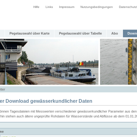
Hilfe
Links
Impressum
Nutzungsbedingungen
Datenschutz
Pegelauswahl über Karte
Pegelauswahl über Tabelle
Abo
Down
tter
ier Download gewässerkundlicher Daten
können Tagesdateien mit Messwerten verschiedener gewässerkundlicher Parameter aus den 
rhin stehen auch ältere ungeprüfte Rohdaten für Wasserstände und Abflüsse ab dem 01.01.
me