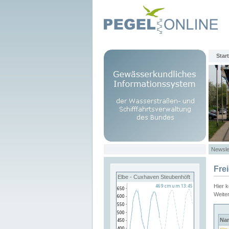
Start
Newsle
Fre
Elbe - Cuxhaven Steubenhöft
Hier 
Weite
Na