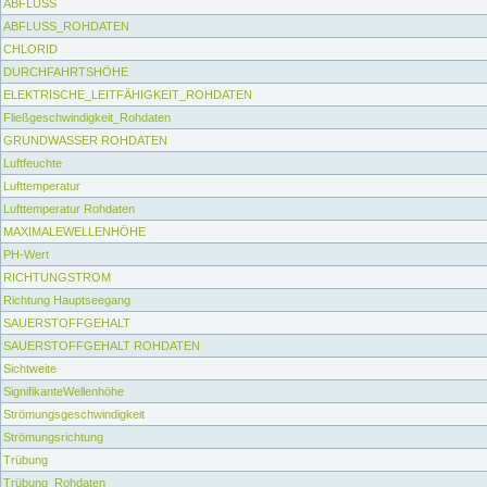
ABFLUSS
ABFLUSS_ROHDATEN
CHLORID
DURCHFAHRTSHÖHE
ELEKTRISCHE_LEITFÄHIGKEIT_ROHDATEN
Fließgeschwindigkeit_Rohdaten
GRUNDWASSER ROHDATEN
Luftfeuchte
Lufttemperatur
Lufttemperatur Rohdaten
MAXIMALEWELLENHÖHE
PH-Wert
RICHTUNGSTROM
Richtung Hauptseegang
SAUERSTOFFGEHALT
SAUERSTOFFGEHALT ROHDATEN
Sichtweite
SignifikanteWellenhöhe
Strömungsgeschwindigkeit
Strömungsrichtung
Trübung
Trübung_Rohdaten