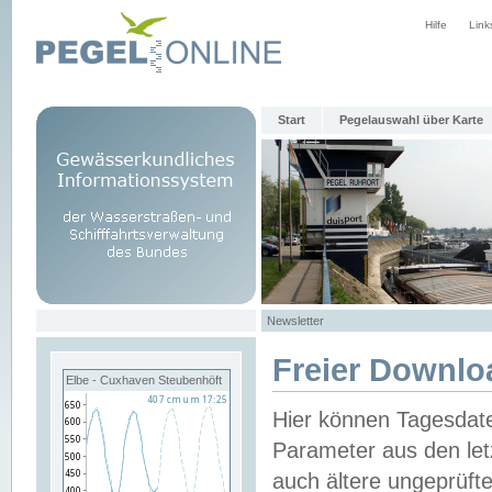
Hilfe
Link
Start
Pegelauswahl über Karte
Newsletter
Freier Downlo
Elbe - Cuxhaven Steubenhöft
Hier können Tagesdat
Parameter aus den let
auch ältere ungeprüf