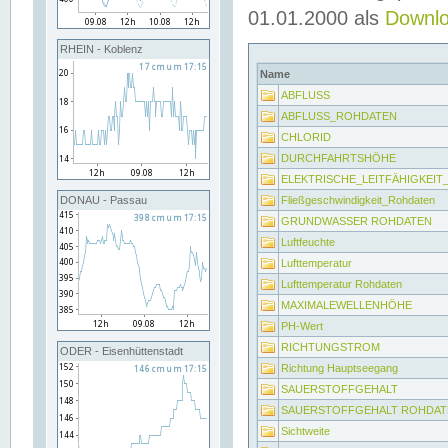
01.01.2000 als
Downl
RHEIN - Koblenz
Name
ABFLUSS
ABFLUSS_ROHDATEN
CHLORID
DURCHFAHRTSHÖHE
ELEKTRISCHE_LEITFÄHIGKEI
Fließgeschwindigkeit_Rohdaten
DONAU - Passau
GRUNDWASSER ROHDATEN
Luftfeuchte
Lufttemperatur
Lufttemperatur Rohdaten
MAXIMALEWELLENHÖHE
PH-Wert
RICHTUNGSTROM
ODER - Eisenhüttenstadt
Richtung Hauptseegang
SAUERSTOFFGEHALT
SAUERSTOFFGEHALT ROHDAT
Sichtweite