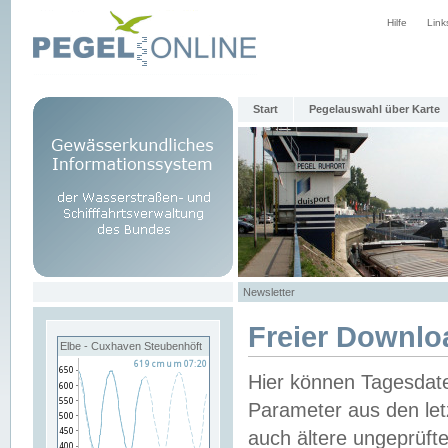
Hilfe
Link
Start
Pegelauswahl über Karte
Newsletter
Freier Downlo
Elbe - Cuxhaven Steubenhöft
Hier können Tagesdat
Parameter aus den let
auch ältere ungeprüf