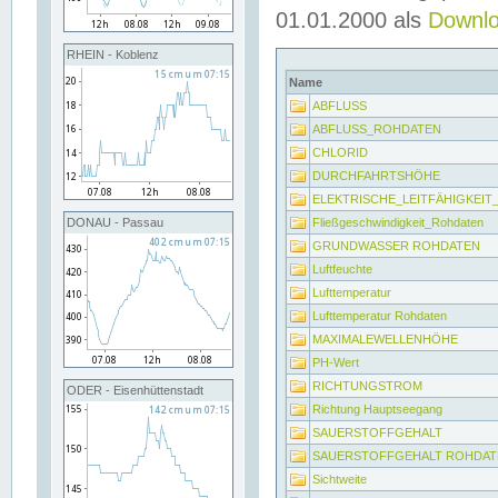
01.01.2000 als
Downl
RHEIN - Koblenz
Name
ABFLUSS
ABFLUSS_ROHDATEN
CHLORID
DURCHFAHRTSHÖHE
ELEKTRISCHE_LEITFÄHIGKEI
Fließgeschwindigkeit_Rohdaten
DONAU - Passau
GRUNDWASSER ROHDATEN
Luftfeuchte
Lufttemperatur
Lufttemperatur Rohdaten
MAXIMALEWELLENHÖHE
PH-Wert
RICHTUNGSTROM
ODER - Eisenhüttenstadt
Richtung Hauptseegang
SAUERSTOFFGEHALT
SAUERSTOFFGEHALT ROHDAT
Sichtweite