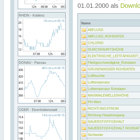
01.01.2000 als
Downl
RHEIN - Koblenz
Name
ABFLUSS
ABFLUSS_ROHDATEN
CHLORID
DURCHFAHRTSHÖHE
ELEKTRISCHE_LEITFÄHIGKEI
Fließgeschwindigkeit_Rohdaten
DONAU - Passau
GRUNDWASSER ROHDATEN
Luftfeuchte
Lufttemperatur
Lufttemperatur Rohdaten
MAXIMALEWELLENHÖHE
PH-Wert
RICHTUNGSTROM
ODER - Eisenhüttenstadt
Richtung Hauptseegang
SAUERSTOFFGEHALT
SAUERSTOFFGEHALT ROHDAT
Sichtweite