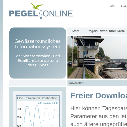
Hilfe
Link
Start
Pegelauswahl über Karte
Newsletter
Freier Downlo
Elbe - Cuxhaven Steubenhöft
Hier können Tagesdat
Parameter aus den let
auch ältere ungeprüf